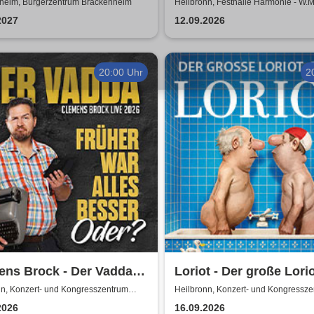
heim, Bürgerzentrum Brackenheim
Heilbronn, Festhalle Harmonie - W.M
2027
12.09.2026
20:00 Uhr
2
ns Brock - Der Vadda -
Loriot - Der große Lorio
r war alles besser,
Abend
nn, Konzert- und Kongresszentrum
Heilbronn, Konzert- und Kongressz
ie
Harmonie
?
2026
16.09.2026