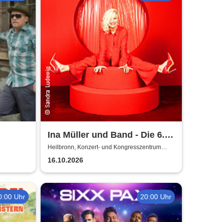
Ina Müller und Band - Die 6.0
Tour
Heilbronn, Konzert- und Kongresszentrum
Harmonie
16.10.2026
0:00 Uhr
20:00 Uhr