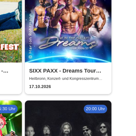
 -
SIXX PAXX - Dreams Tour
2026/27
Heilbronn, Konzert- und Kongresszentrum
Harmonie
17.10.2026
5:30 Uhr
20:00 Uhr