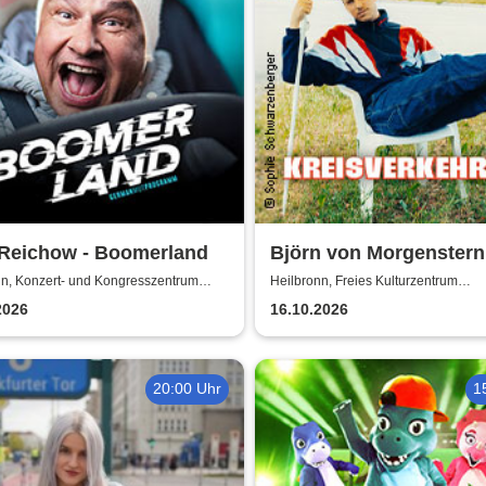
 Reichow - Boomerland
Björn von Morgenstern
Kreisverkehrfest
nn, Konzert- und Kongresszentrum
Heilbronn, Freies Kulturzentrum
ie
Maschinenfabrik
2026
16.10.2026
20:00 Uhr
1