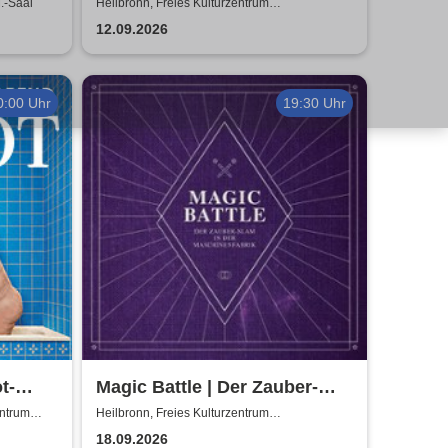
.-Saal
Heilbronn, Freies Kulturzentrum
Maschinenfabrik
12.09.2026
0:00 Uhr
19:30 Uhr
t-
Magic Battle | Der Zauber-
Slam in der Maschinenfabrik
entrum
Heilbronn, Freies Kulturzentrum
Maschinenfabrik
18.09.2026