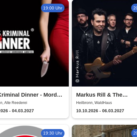
19:00 Uhr
2
riminal Dinner - Mord
Markus Rill & The
em Atlantik
Troublemakers
n, Alte Reederei
Heilbronn, WaldHaus
2026 - 04.03.2027
10.10.2026 - 06.03.2027
19:30 Uhr
2