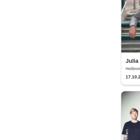
Julia
tits
Heilbron
Maschin
17.10.