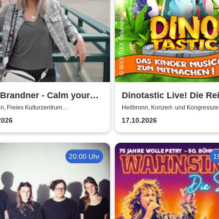
 Brandner - Calm your
Dinotastic Live! Die Re
zum Feuervulkan
n, Freies Kulturzentrum
Heilbronn, Konzert- und Kongressz
enfabrik
Harmonie
2026
17.10.2026
20:00 Uhr
1