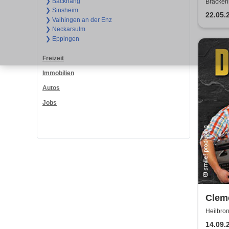
❯ Backnang
Bracken
❯ Sinsheim
22.05.
❯ Vaihingen an der Enz
❯ Neckarsulm
❯ Eppingen
Freizeit
Immobilien
Autos
Jobs
Cleme
Frühe
Heilbro
Harmon
oder
14.09.