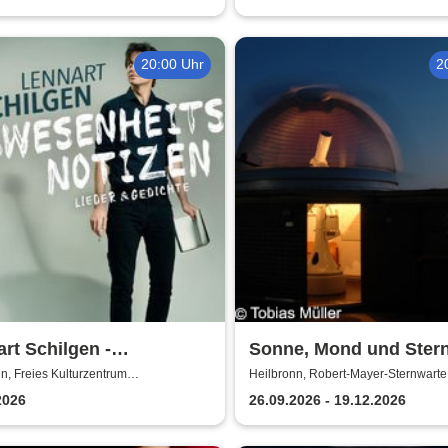
20:00 Uhr
2
rt Schilgen -
Sonne, Mond und Stern
senheitsnotizen
Kinder - Robert-Mayer-
n, Freies Kulturzentrum
Heilbronn, Robert-Mayer-Sternwarte
enfabrik
Sternwarte Heilbronn
2026
26.09.2026 - 19.12.2026