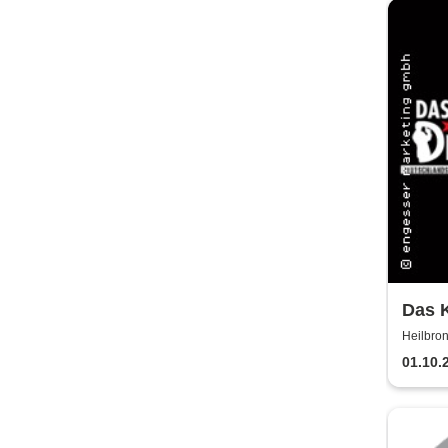
Das K
auf d
Heilbron
01.10.