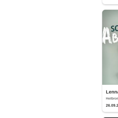
Lenna
Abwe
Heilbron
Maschin
26.09.