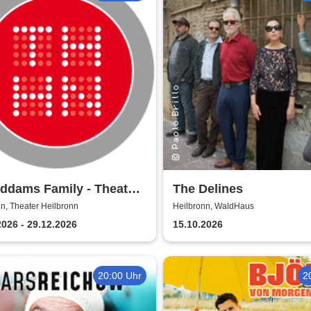
ddams Family - Theater
The Delines
bronn
n, Theater Heilbronn
Heilbronn, WaldHaus
2026 - 29.12.2026
15.10.2026
20:00 Uhr
2