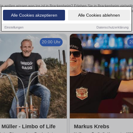
ie wollen wissen was los ist in Brackenheim? Erleben Sie in Brackenheim vielseit
Theateraufführungen oder aufregende Veranstaltungen in Brackenheim 
Alle Cookies akzeptieren
Alle Cookies ablehnen
Einstellungen
Datenschutzerklärung
20:00 Uhr
2
 Müller - Limbo of Life
Markus Krebs