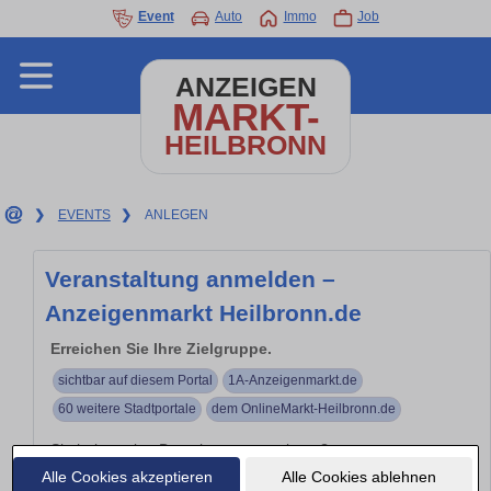
Event
Auto
Immo
Job
ANZEIGEN
MARKT-
HEILBRONN
❯
EVENTS
❯
ANLEGEN
Veranstaltung anmelden –
Anzeigenmarkt Heilbronn.de
Erreichen Sie Ihre Zielgruppe.
sichtbar auf diesem Portal
1A-Anzeigenmarkt.de
60 weitere Stadtportale
dem OnlineMarkt-Heilbronn.de
Sie haben eine Branchenveranstaltung?
Alle Cookies akzeptieren
Alle Cookies ablehnen
Branchen