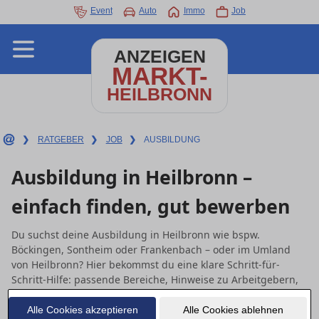
Event
Auto
Immo
Job
ANZEIGEN
MARKT-
HEILBRONN
❯
RATGEBER
❯
JOB
❯
AUSBILDUNG
Ausbildung in Heilbronn –
einfach finden, gut bewerben
Du suchst deine Ausbildung in Heilbronn wie bspw.
Böckingen, Sontheim oder Frankenbach – oder im Umland
von Heilbronn? Hier bekommst du eine klare Schritt-für-
Schritt-Hilfe: passende Bereiche, Hinweise zu Arbeitgebern,
einfache Tipps für Lebenslauf & Anschreiben und nützliche
Angebote in deiner Nähe (lokales Modul weiter unten).
Alle Cookies akzeptieren
Alle Cookies ablehnen