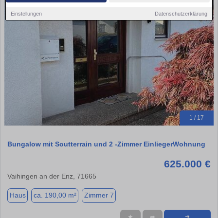
Einstellungen
Datenschutzerklärung
1 / 17
Bungalow mit Soutterrain und 2 -Zimmer EinliegerWohnung
625.000 €
Vaihingen an der Enz, 71665
Haus
ca. 190,00 m²
Zimmer 7
★
➦
➜