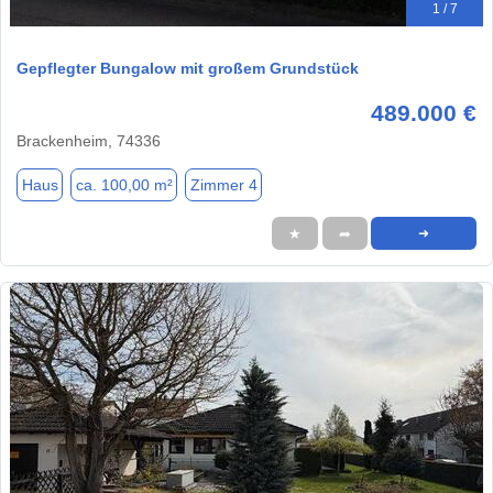
1 / 7
Gepflegter Bungalow mit großem Grundstück
489.000 €
Brackenheim, 74336
Haus
ca. 100,00 m²
Zimmer 4
★
➦
➜