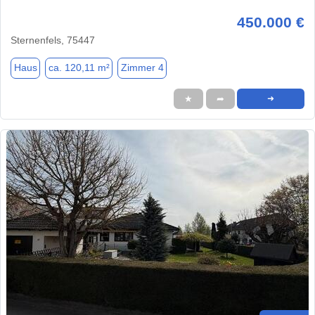
450.000 €
Sternenfels, 75447
Haus
ca. 120,11 m²
Zimmer 4
★
➦
➜