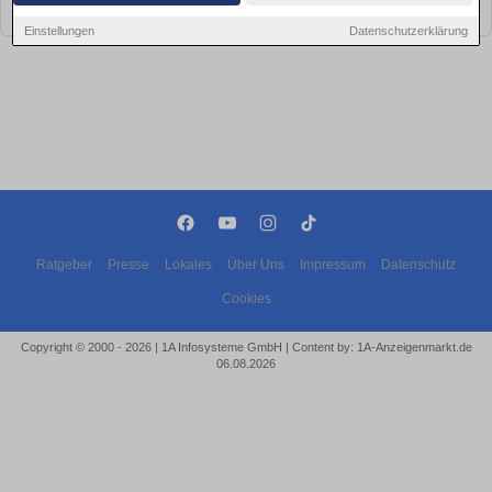
bald wieder vorbei!
Einstellungen
Datenschutzerklärung
Ratgeber
Presse
Lokales
Über Uns
Impressum
Datenschutz
Cookies
Copyright © 2000 - 2026 | 1A Infosysteme GmbH | Content by: 1A-Anzeigenmarkt.de
06.08.2026