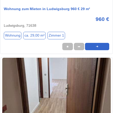
Wohnung zum Mieten in Ludwigsburg 960 € 29 m²
960 €
Ludwigsburg, 71638
Wohnung
ca. 29,00 m²
Zimmer 1
★
➦
➜