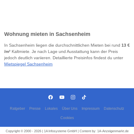
Wohnung mieten in Sachsenheim
In Sachsenheim liegen die durchschnittlichen Mieten bei rund
13 €
/m²
Kaltmiete. Je nach Lage und Ausstattung kann der Preis
jedoch deutlich variieren. Detaillierte Preisinfos findest du unter
Mietspiegel Sachsenheim
Ratgeber
Presse
Lokales
Über Uns
Impressum
Datenschutz
Cookies
Copyright © 2000 - 2026 | 1A Infosysteme GmbH | Content by: 1A-Anzeigenmarkt.de