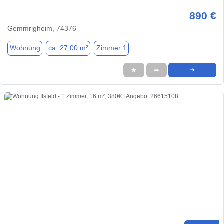
890 €
Gemmrigheim, 74376
Wohnung
ca. 27,00 m²
Zimmer 1
★
➦
➜