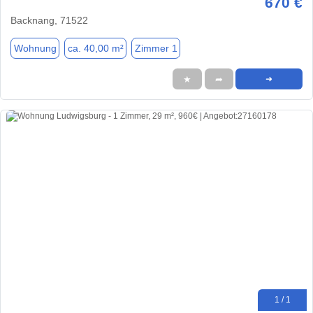
670 €
Backnang, 71522
Wohnung
ca. 40,00 m²
Zimmer 1
★
➦
➜
1 / 1