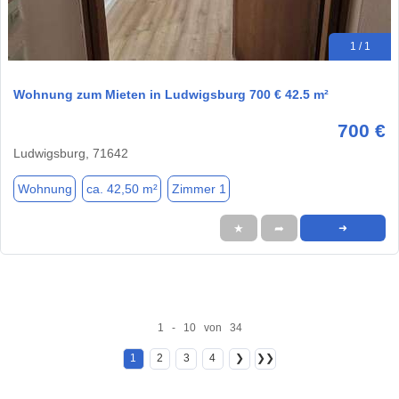
1 / 1
Wohnung zum Mieten in Ludwigsburg 700 € 42.5 m²
700 €
Ludwigsburg, 71642
Wohnung
ca. 42,50 m²
Zimmer 1
★
➦
➜
1 - 10 von 34
1
2
3
4
❯
❯❯