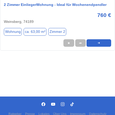
2 Zimmer EinliegerWohnung - Ideal für Wochenendpendler
760 €
Weinsberg, 74189
Wohnung
ca. 63,00 m²
Zimmer 2
★
➦
➜
Ratgeber
Presse
Lokales
Über Uns
Impressum
Datenschutz