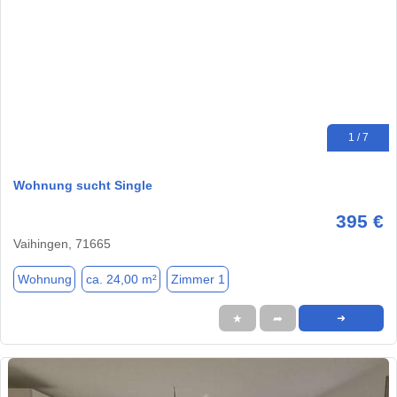
1 / 7
Wohnung sucht Single
395 €
Vaihingen, 71665
Wohnung
ca. 24,00 m²
Zimmer 1
★
➦
➜