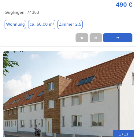
490 €
Güglingen, 74363
Wohnung
ca. 60,00 m²
Zimmer 2.5
★
➦
➜
1 / 13