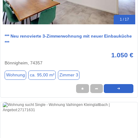
1 / 17
*** Neu renovierte 3-Zimmerwohnung mit neuer Einbauküche
***
1.050 €
Bönnigheim, 74357
Wohnung
ca. 95,00 m²
Zimmer 3
★
➦
➜