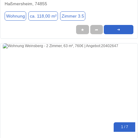
Haßmersheim, 74855
Wohnung
ca. 118,00 m²
Zimmer 3.5
★
➦
➜
1 / 7