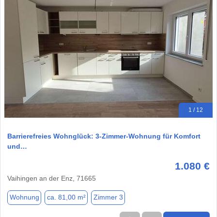
1 / 12
Barrierefreies Wohnglück: 3-Zimmer-Wohnung für Komfort
und…
1.080 €
Vaihingen an der Enz, 71665
Wohnung
ca. 81,00 m²
Zimmer 3