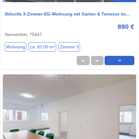
Stilvolle 3-Zimmer-EG-Wohnung mit Garten & Terrasse im…
890 €
Sternenfels, 75447
Wohnung
ca. 83,00 m²
Zimmer 3
★
➦
➜