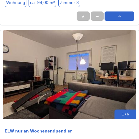
Wohnung
ca. 94,00 m²
Zimmer 3
★
➦
➜
1 / 6
ELW nur an Wochenendpendler