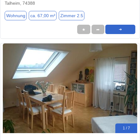
Talheim, 74388
Wohnung
ca. 67,00 m²
Zimmer 2.5
★
➦
➜
1 / 7