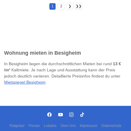
1
2
❯
❯❯
Wohnung mieten in Besigheim
In Besigheim liegen die durchschnittlichen Mieten bei rund
13 €
/m²
Kaltmiete. Je nach Lage und Ausstattung kann der Preis
jedoch deutlich variieren. Detaillierte Preisinfos findest du unter
Mietspiegel Besigheim
Ratgeber
Presse
Lokales
Über Uns
Impressum
Datenschutz