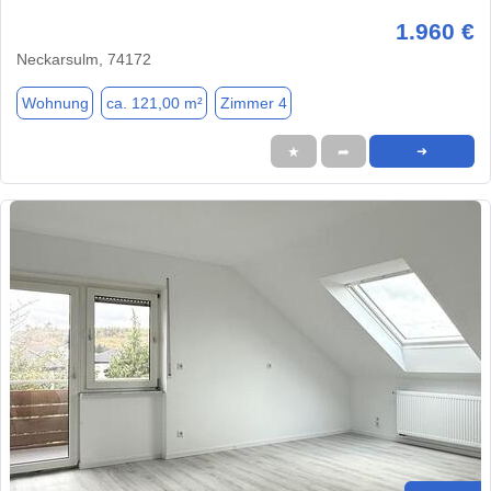
1.960 €
Neckarsulm, 74172
Wohnung
ca. 121,00 m²
Zimmer 4
★
➦
➜