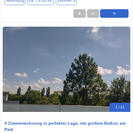
Wohnung
ca. 73,00 m²
Zimmer 3
★
➦
➜
1 / 12
4 Zimmerwohnung in perfekter Lage, mit großem Balkon am
Park