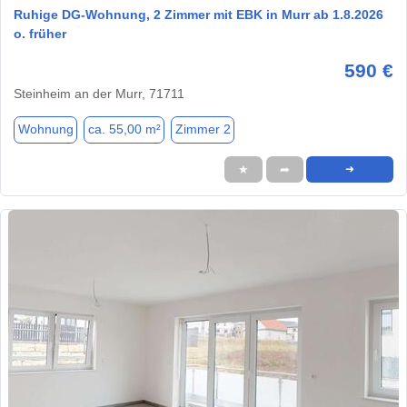
Ruhige DG-Wohnung, 2 Zimmer mit EBK in Murr ab 1.8.2026
o. früher
590 €
Steinheim an der Murr, 71711
Wohnung
ca. 55,00 m²
Zimmer 2
★
➦
➜