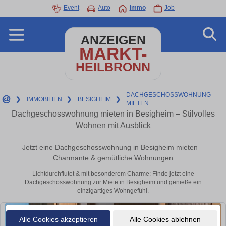
Event
Auto
Immo
Job
ANZEIGEN
MARKT-
HEILBRONN
DACHGESCHOSSWOHNUNG-
❯
IMMOBILIEN
❯
BESIGHEIM
❯
MIETEN
Dachgeschosswohnung mieten in Besigheim – Stilvolles
Wohnen mit Ausblick
Jetzt eine Dachgeschosswohnung in Besigheim mieten –
Charmante & gemütliche Wohnungen
Lichtdurchflutet & mit besonderem Charme: Finde jetzt eine
Dachgeschosswohnung zur Miete in Besigheim und genieße ein
einzigartiges Wohngefühl.
Alle Cookies akzeptieren
Alle Cookies ablehnen