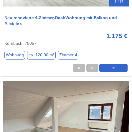
1 / 17
Neu renovierte 4-Zimmer-DachWohnung mit Balkon und
Blick ins…
1.175 €
Kürnbach, 75057
Wohnung
ca. 120,00 m²
Zimmer 4
★
➦
➜