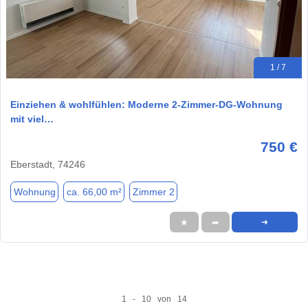
1 / 7
Einziehen & wohlfühlen: Moderne 2-Zimmer-DG-Wohnung
mit viel…
750 €
Eberstadt, 74246
Wohnung
ca. 66,00 m²
Zimmer 2
★
➦
➜
1 - 10 von 14