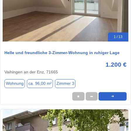
1 / 13
Helle und freundliche 3-Zimmer-Wohnung in ruhiger Lage
1.200 €
Vaihingen an der Enz, 71665
Wohnung
ca. 96,00 m²
Zimmer 3
★
➦
➜