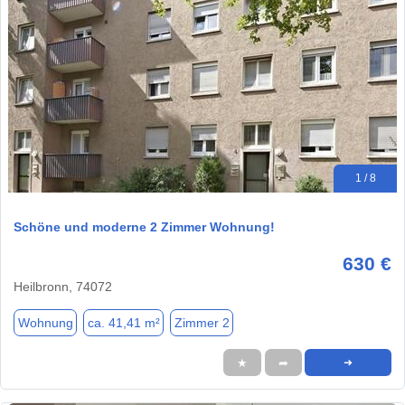
1 / 8
Schöne und moderne 2 Zimmer Wohnung!
630 €
Heilbronn, 74072
Wohnung
ca. 41,41 m²
Zimmer 2
★
➦
➜