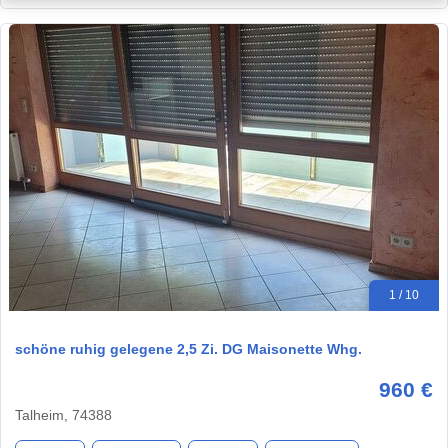
1 / 10
schöne ruhig gelegene 2,5 Zi. DG Maisonette Whg.
960 €
Talheim, 74388