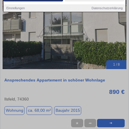
Einstellungen
Datenschutzerklärung
1 / 8
Ansprechendes Appartement in schöner Wohnlage
890 €
Ilsfeld, 74360
Wohnung
ca. 68,00 m²
Baujahr 2015
★
➦
➜